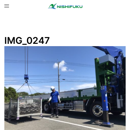
コ
ト
ン
グ
テ
ル
ン
メ
ツ
ニ
IMG_0247
へ
ュ
ス
ー
キ
ッ
プ