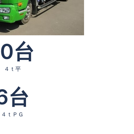
10
台
４ｔ平
6
台
４ｔＰＧ