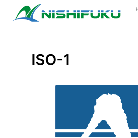
コ
ン
テ
ン
ツ
へ
ス
ISO-1
キ
ッ
プ