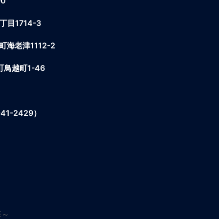
0
1714-3
老津1112-2
鳥越町1-46
1-2429）
E～