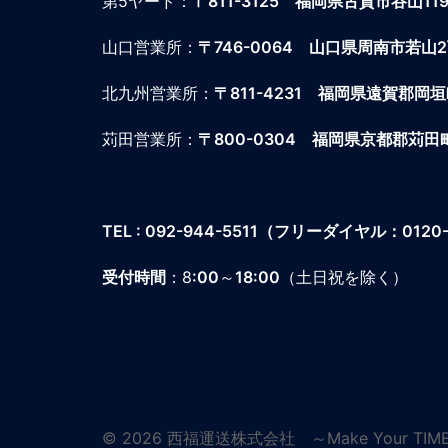
第5ヤード：
〒811-3125 福岡県古賀市谷山119
山口営業所：
〒746-0064
山口県周南市若山2丁目
北九州営業所：
〒811-4231
福岡県遠賀郡岡垣町海
苅田営業所：
〒800-0304
福岡県京都郡苅田町
TEL : 092-944-5511
（フリーダイヤル：0120-4
受付時間
：8
:00
～
18:00
（土日祝を除く）
© 2026 西福運送株式会社 ～Make Your TIM