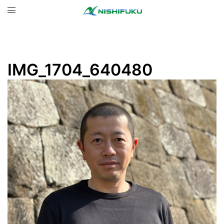
コ
ト
ン
グ
テ
ル
ン
メ
ツ
ニ
IMG_1704_640480
へ
ュ
ス
ー
キ
ッ
プ