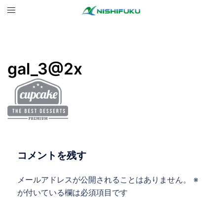
コ
ト
ン
グ
テ
ル
ン
メ
ツ
ニ
gal_3@2x
へ
ュ
ス
ー
キ
ッ
プ
コメントを残す
メールアドレスが公開されることはありません。
※
が付いている欄は必須項目です