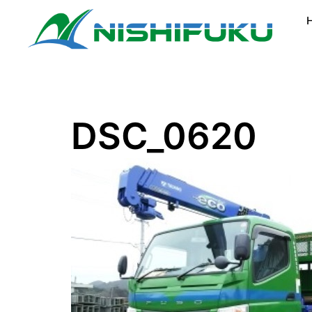
コ
ン
テ
ン
ツ
へ
ス
DSC_0620
キ
ッ
プ