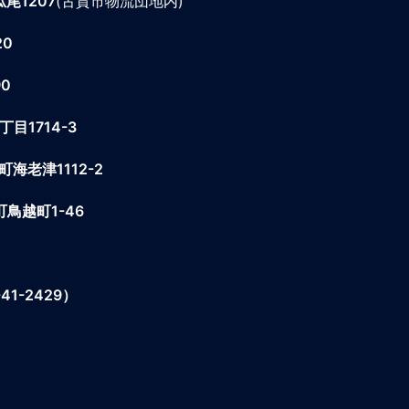
尾1207
(古賀市物流団地内)
20
0
1714-3
老津1112-2
鳥越町1-46
1-2429）