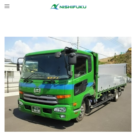
コ
ト
ン
グ
テ
ル
ン
メ
ツ
ニ
へ
ュ
ス
ー
キ
ッ
プ