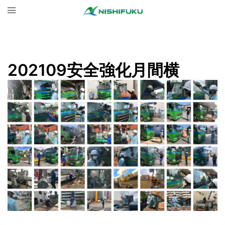
コ
ト
ン
グ
テ
ル
ン
メ
ツ
ニ
202109安全強化月間横
へ
ュ
ス
ー
キ
ッ
プ