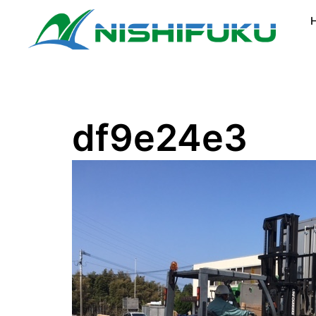
コ
ン
テ
ン
ツ
へ
ス
df9e24e3
キ
ッ
プ