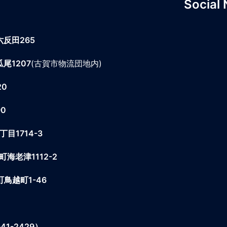
Social
六反田265
尾1207
(古賀市物流団地内)
20
0
1714-3
老津1112-2
鳥越町1-46
1-2429）